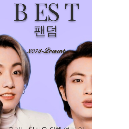
B
ES
T
팬덤
2013-Present