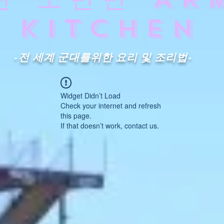
KITCHEN
-전 세계 군대를위한 요리 및 조리법-
Widget Didn’t Load
Check your internet and refresh
this page.
If that doesn’t work, contact us.