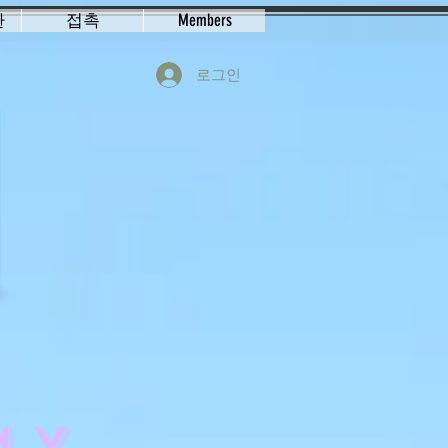
환
접촉
Members
로그인
MY