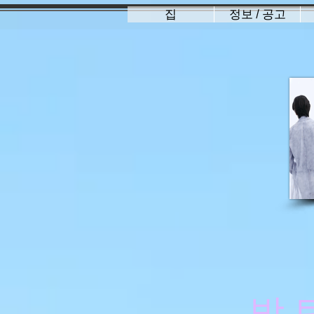
집
정보 / 공고
방